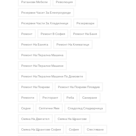
Ратанови Мебели
Революция
Резервни Часит За Електроуреди
Резервни Части За Хладилници
Резервоари
Ремонт
Ремонт В София
Ремонт На Баня
Ремонт На Банята
Ремонт На Климатици
Ремонт На Перална Машина
Ремонт На Перални Машини
Ремонт На Перални Машини По Домовете
Ремонт На Покриви
Ремонт На Покриви Пловдив
Ремонти
Ресторант
Риба
Саниране
Седни
Септични Ями
Сладолед Сладкарница
Смяна На Двигател
Смяна На Щрангове
Смяна На Щрангове София
София
Спестяване