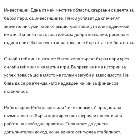
Инвестиции: Една от най-честите области, свързани с идеята за
бързи пари, са инвестициите. Някои успяват да спечелят
значителни суми пари от акции, криптовалути или недвижими
имоти. Въпреки това, това изисква добри познания, рискове и
години опит. За повечето хора това не е бърз път към богатство.
Онлайн гейминг и хазарт: Някои хора търсят бързи пари чрез
онлайн гейминг и хазартни игри. Въпреки че има истории за
успех, това също е място на големи загуби и зависимости. Не
бива да се разглежда като надежден начин за финансов
стабилност.
Работа срок: Работа срок или "гиг икономика" предоставя
възможност за бързи пари чрез краткосрочни проекти или
работа на свободна практика. Това може да донесе
допълнителен доход, но не винаги осигурява стабилност.