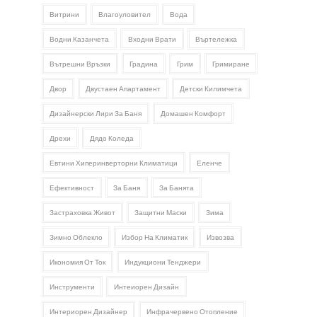
Витрини
Влагоуловител
Вода
Водни Казанчета
Входни Врати
Въртележка
Вътрешни Връзки
Градина
Грим
Гримиране
Двор
Двустаен Апартамент
Детски Килимчета
Дизайнерски Лири За Баня
Домашен Комфорт
Дрехи
Дядо Коледа
Евтини Хиперинверторни Климатици
Еленче
Ефективност
За Баня
За Банята
Застраховка Живот
Защитни Маски
Зима
Зимно Облекло
Избор На Климатик
Извозва
Икономия От Ток
Индукциони Тенджери
Инструменти
Интеиорен Дизайн
Интериорен Дизайнер
Инфрачервено Отопление