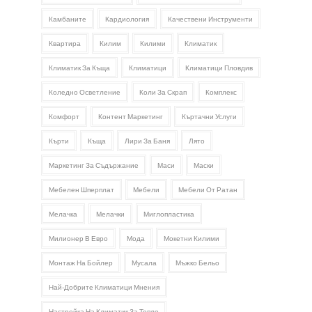
Камбаните
Кардиология
Качествени Инструменти
Квартира
Килим
Килими
Климатик
Климатик За Къща
Климатици
Климатици Пловдив
Коледно Осветление
Коли За Скрап
Комплекс
Комфорт
Контент Маркетинг
Къртачни Услуги
Кърти
Къща
Лири За Баня
Лято
Маркетинг За Съдържание
Маси
Маски
Мебелен Шперплат
Мебели
Мебели От Ратан
Мелачка
Мелачки
Миглопластика
Милионер В Евро
Мода
Мокетни Килими
Монтаж На Бойлер
Мусала
Мъжко Бельо
Най-Добрите Климатици Мнения
Настройка На Климатик За Топло