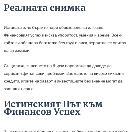
Реалната снимка
Истината е, че бързите пари обикновено са илюзия.
Финансовият успех изисква упоритост, умения и време. Всеки,
който ви обещава богатство без труд и риск, вероятно се опитва
да ви измами.
Също така, търсенето на бързи пари може да доведе до
сериозни финансови проблеми. Заемането на високо лихвени
кредити, игрите на хазарт и инвестициите без знание могат да
завършат лошо.
Истинският Път към
Финансов Успех
За да постигнете финансов успех, трябва да инвестирате в себе