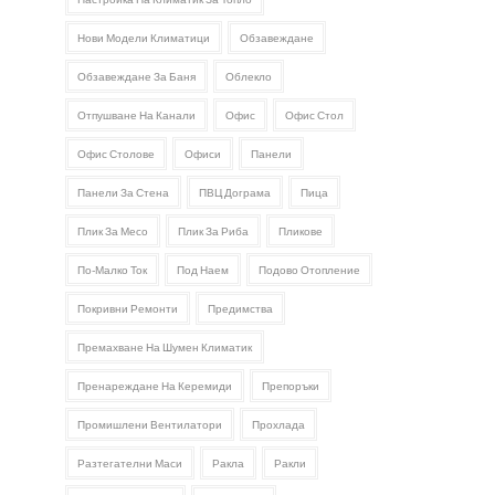
Нови Модели Климатици
Обзавеждане
Обзавеждане За Баня
Облекло
Отпушване На Канали
Офис
Офис Стол
Офис Столове
Офиси
Панели
Панели За Стена
ПВЦ Дограма
Пица
Плик За Месо
Плик За Риба
Пликове
По-Малко Ток
Под Наем
Подово Отопление
Покривни Ремонти
Предимства
Премахване На Шумен Климатик
Пренареждане На Керемиди
Препоръки
Промишлени Вентилатори
Прохлада
Разтегателни Маси
Ракла
Ракли