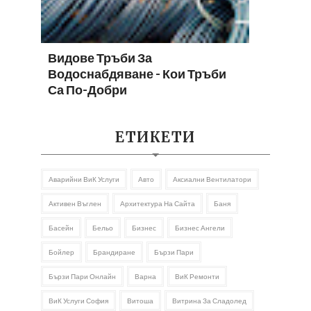
Видове Тръби За
Водоснабдяване - Кои Тръби
Са По-Добри
ЕТИКЕТИ
Аварийни ВиК Услуги
Авто
Аксиални Вентилатори
Активен Въглен
Архитектура На Сайта
Баня
Басейн
Бельо
Бизнес
Бизнес Ангели
Бойлер
Брандиране
Бързи Пари
Бързи Пари Онлайн
Варна
ВиК Ремонти
ВиК Услуги София
Витоша
Витрина За Сладолед