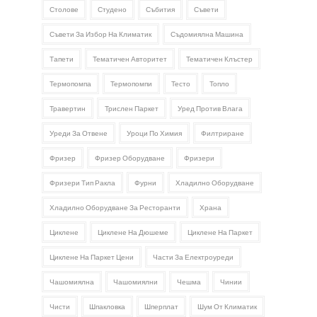
Столове
Студено
Събития
Съвети
Съвети За Избор На Климатик
Съдомиялна Машина
Тапети
Тематичен Авторитет
Тематичен Клъстер
Термопомпа
Термопомпи
Тесто
Топло
Травертин
Трислен Паркет
Уред Против Влага
Уреди За Отвене
Уроци По Химия
Филтриране
Фризер
Фризер Оборудване
Фризери
Фризери Тип Ракла
Фурни
Хладилно Оборудване
Хладилно Оборудване За Ресторанти
Храна
Циклене
Циклене На Дюшеме
Циклене На Паркет
Циклене На Паркет Цени
Части За Електроуреди
Чашомиялна
Чашомиялни
Чешма
Чинии
Чисти
Шпакловка
Шперплат
Шум От Климатик