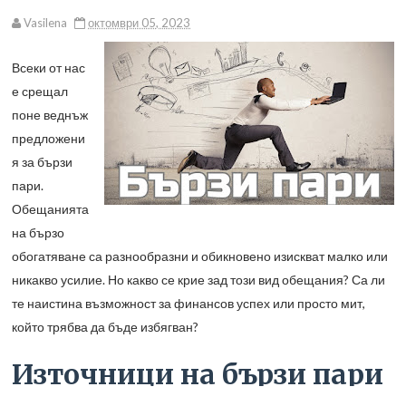
Vasilena
октомври 05, 2023
Всеки от нас
е срещал
поне веднъж
предложени
я за бързи
пари.
Обещанията
на бързо
обогатяване са разнообразни и обикновено изискват малко или
никакво усилие. Но какво се крие зад този вид обещания? Са ли
те наистина възможност за финансов успех или просто мит,
който трябва да бъде избягван?
Източници на бързи пари