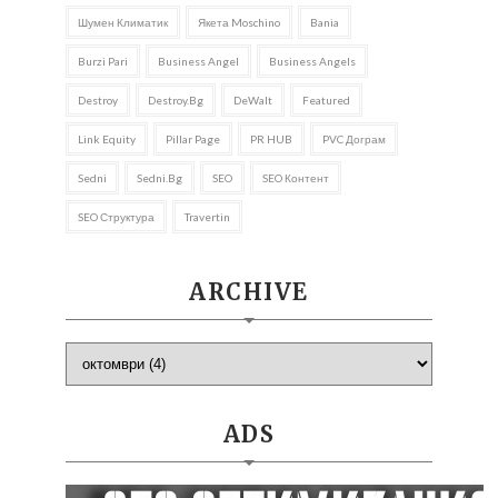
Шумен Климатик
Якета Moschino
Bania
Burzi Pari
Business Angel
Business Angels
Destroy
Destroy.bg
DeWalt
Featured
Link Equity
Pillar Page
PR HUB
PVC Дограм
Sedni
Sedni.bg
SEO
SEO Контент
SEO Структура
Travertin
ARCHIVE
ADS