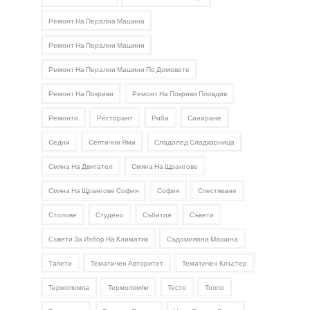
Ремонт На Перална Машина
Ремонт На Перални Машини
Ремонт На Перални Машини По Домовете
Ремонт На Покриви
Ремонт На Покриви Пловдив
Ремонти
Ресторант
Риба
Саниране
Седни
Септични Ями
Сладолед Сладкарница
Смяна На Двигател
Смяна На Щрангове
Смяна На Щрангове София
София
Спестяване
Столове
Студено
Събития
Съвети
Съвети За Избор На Климатик
Съдомиялна Машина
Тапети
Тематичен Авторитет
Тематичен Клъстер
Термопомпа
Термопомпи
Тесто
Топло