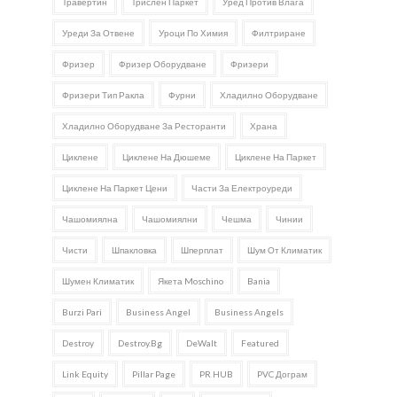
Травертин
Трислен Паркет
Уред Против Влага
Уреди За Отвене
Уроци По Химия
Филтриране
Фризер
Фризер Оборудване
Фризери
Фризери Тип Ракла
Фурни
Хладилно Оборудване
Хладилно Оборудване За Ресторанти
Храна
Циклене
Циклене На Дюшеме
Циклене На Паркет
Циклене На Паркет Цени
Части За Електроуреди
Чашомиялна
Чашомиялни
Чешма
Чинии
Чисти
Шпакловка
Шперплат
Шум От Климатик
Шумен Климатик
Якета Moschino
Bania
Burzi Pari
Business Angel
Business Angels
Destroy
Destroy.bg
DeWalt
Featured
Link Equity
Pillar Page
PR HUB
PVC Дограм