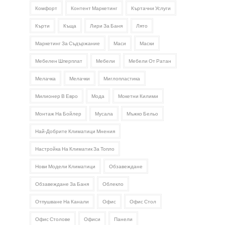
Комфорт
Контент Маркетинг
Къртачни Услуги
Кърти
Къща
Лири За Баня
Лято
Маркетинг За Съдържание
Маси
Маски
Мебелен Шперплат
Мебели
Мебели От Ратан
Мелачка
Мелачки
Миглопластика
Милионер В Евро
Мода
Мокетни Килими
Монтаж На Бойлер
Мусала
Мъжко Бельо
Най-Добрите Климатици Мнения
Настройка На Климатик За Топло
Нови Модели Климатици
Обзавеждане
Обзавеждане За Баня
Облекло
Отпушване На Канали
Офис
Офис Стол
Офис Столове
Офиси
Панели