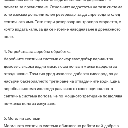
почвата за пречистване. Основният недостатък на тази система
е, че изисква допълнителен резервоар, за да спре водата след
септичната яма. Този втори резервоар контролира скоростта, с
която водата капе, за да се избегне наводняване в дренажното
поле.
4. Устройства за аеробна обработка
Аеробните септични системи осигуряват добър вариант за
домове с високи водни маси, лоша почва и малки парцели за
отводняване. Този тип уред използва добавен кислород, за да
насърчи бактериалното третиране на отпадъчните води. Една
аеробна система изглежда различно от конвенционалната
септична система по това, че по-мощното третиране позволява
по-малко поле за излугване.
5. Могилни системи
Могилната септична система обикновено работи най-добре в