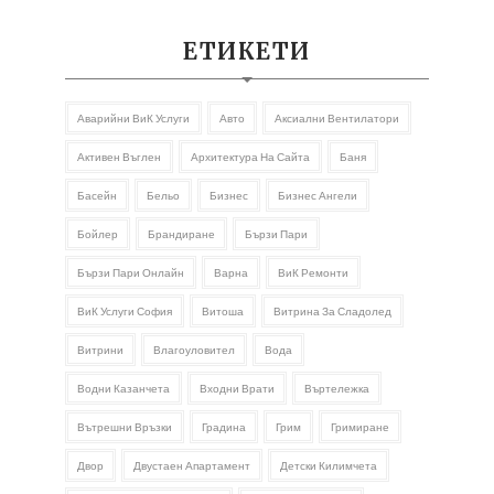
ЕТИКЕТИ
Аварийни ВиК Услуги
Авто
Аксиални Вентилатори
Активен Въглен
Архитектура На Сайта
Баня
Басейн
Бельо
Бизнес
Бизнес Ангели
Бойлер
Брандиране
Бързи Пари
Бързи Пари Онлайн
Варна
ВиК Ремонти
ВиК Услуги София
Витоша
Витрина За Сладолед
Витрини
Влагоуловител
Вода
Водни Казанчета
Входни Врати
Въртележка
Вътрешни Връзки
Градина
Грим
Гримиране
Двор
Двустаен Апартамент
Детски Килимчета