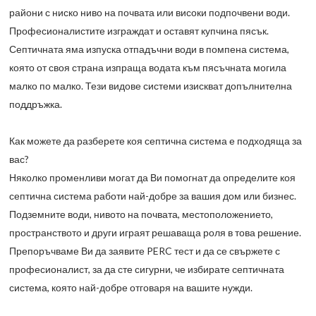
райони с ниско ниво на почвата или високи подпочвени води.
Професионалистите изграждат и оставят купчина пясък.
Септичната яма изпуска отпадъчни води в помпена система,
която от своя страна изпраща водата към пясъчната могила
малко по малко. Тези видове системи изискват допълнителна
поддръжка.
Как можете да разберете коя септична система е подходяща за
вас?
Няколко променливи могат да Ви помогнат да определите коя
септична система работи най-добре за вашия дом или бизнес.
Подземните води, нивото на почвата, местоположението,
пространството и други играят решаваща роля в това решение.
Препоръчваме Ви да заявите PERC тест и да се свържете с
професионалист, за да сте сигурни, че избирате септичната
система, която най-добре отговаря на вашите нужди.