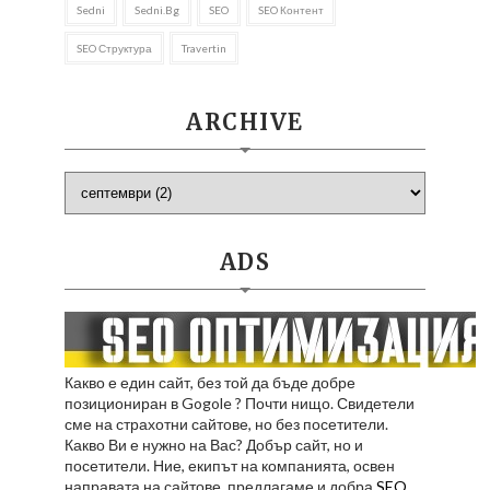
Sedni
Sedni.bg
SEO
SEO Контент
SEO Структура
Travertin
ARCHIVE
ADS
Какво е един сайт, без той да бъде добре
позициониран в Gogole ? Почти нищо. Свидетели
сме на страхотни сайтове, но без посетители.
Какво Ви е нужно на Вас? Добър сайт, но и
посетители. Ние, екипът на компанията, освен
направата на сайтове, предлагаме и добра
SEO