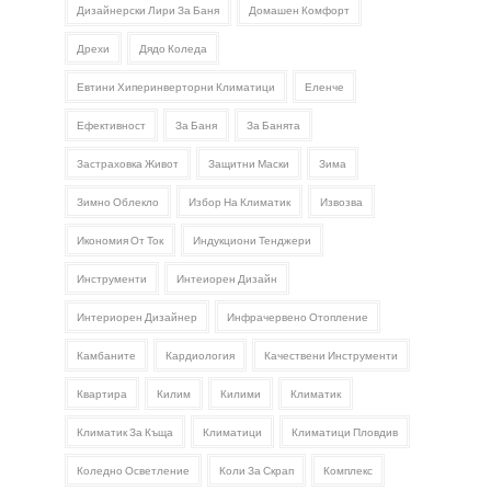
Дизайнерски Лири За Баня
Домашен Комфорт
Дрехи
Дядо Коледа
Евтини Хиперинверторни Климатици
Еленче
Ефективност
За Баня
За Банята
Застраховка Живот
Защитни Маски
Зима
Зимно Облекло
Избор На Климатик
Извозва
Икономия От Ток
Индукциони Тенджери
Инструменти
Интеиорен Дизайн
Интериорен Дизайнер
Инфрачервено Отопление
Камбаните
Кардиология
Качествени Инструменти
Квартира
Килим
Килими
Климатик
Климатик За Къща
Климатици
Климатици Пловдив
Коледно Осветление
Коли За Скрап
Комплекс