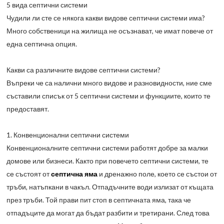
5 вида септични системи
Чудили ли сте се някога какви видове септични системи има?
Много собственици на жилища не осъзнават, че имат повече от
една септична опция.
Какви са различните видове септични системи?
Въпреки че са налични много видове и разновидности, ние сме
съставили списък от 5 септични системи и функциите, които те
предоставят.
1. Конвенционални септични системи
Конвенционалните септични системи работят добре за малки
домове или бизнеси. Както при повечето септични системи, те
се състоят от
септична яма
и дренажно поле, което се състои от
тръби, натъпкани в чакъл. Отпадъчните води излизат от къщата
през тръби. Той прави пит стоп в септичната яма, така че
отпадъците да могат да бъдат разбити и третирани. След това