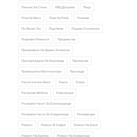
Панели За Стена
ПВЦ Дограма
Пица
Плик За Месо
Плик За Риба
Пликове
По-Малко Ток
Под Наем
Подово Отопление
Покривни Ремонти
Предимства
Премахване На Шумен Климатик
Пренареждане На Керемиди
Препоръки
Промишлени Вентилатори
Прохлада
Разтегателни Маси
Ракла
Ракли
Ратанови Мебели
Революция
Резервни Часит За Електроуреди
Резервни Части За Хладилници
Резервоари
Ремонт
Ремонт В София
Ремонт На Баня
Ремонт На Банята
Ремонт На Климатици